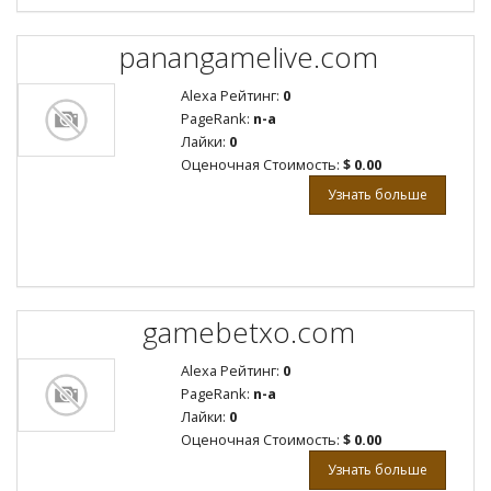
panangamelive.com
Alexa Рейтинг:
0
PageRank:
n-a
Лайки:
0
Оценочная Стоимость:
$ 0.00
Узнать больше
gamebetxo.com
Alexa Рейтинг:
0
PageRank:
n-a
Лайки:
0
Оценочная Стоимость:
$ 0.00
Узнать больше