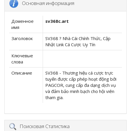
Основная информация
Доменное
sv368c.art
имя
Заголовок
SV368 ️?️ Nhà Cái Chính Thức, Cập
Nhật Link Cá Cược Uy Tín
Ключевые
слова
Описание
SV368 - Thương hiệu cá cược trực
tuyến được cấp phép hoạt động bởi
PAGCOR, cung cấp đa dạng dịch vụ
và đảm bảo minh bạch cho hội viên
tham gia.
Поисковая Статистика