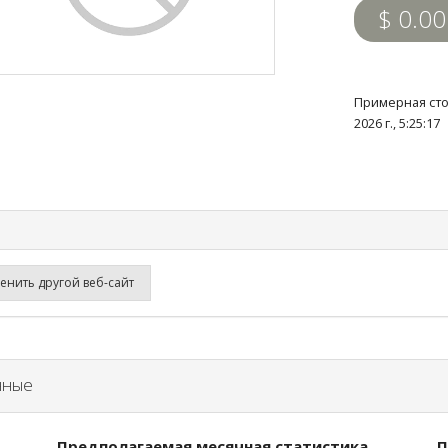
$ 0.00
Примерная сто
2026 г., 5:25:1
нить другой веб-сайт
нные
Предполагаемая месячная статистика
П