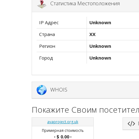
Статистика Местоположения
IP Адрес
Unknown
Страна
XX
Регион
Unknown
Город
Unknown
WHOIS
Покажите Своим посетител
avaproject.org.uk
П
Примерная стоимость
$ 0.00
•
•