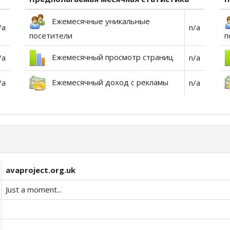
Ежемесячные уникальные
/a
n/a
посетители
п
Ежемесячный просмотр страниц
/a
n/a
Ежемесячный доход с рекламы
/a
n/a
avaproject.org.uk
Just a moment...