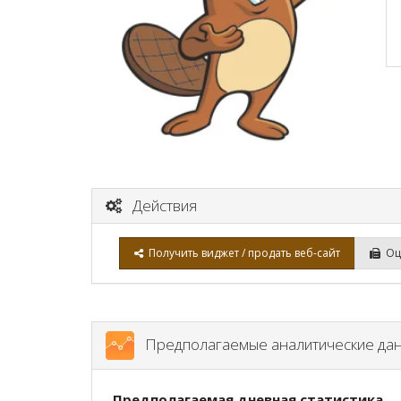
Действия
Получить виджет / продать веб-сайт
Оце
Предполагаемые аналитические да
Предполагаемая дневная статистика