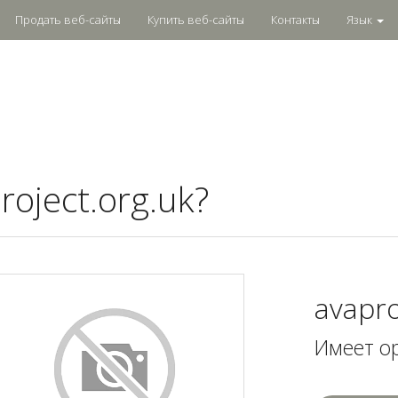
Продать веб-сайты
Купить веб-сайты
Контакты
Язык
oject.org.uk?
avapro
Имеет о