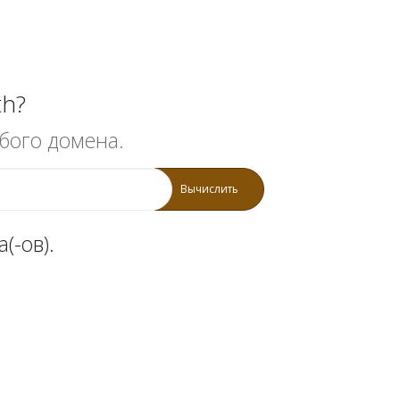
th?
бого домена.
Вычислить
(-ов).