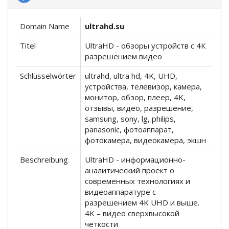
Domain Name
ultrahd.su
Titel
UltraHD - обзоры устройств с 4К
разрешением видео
Schlüsselwörter
ultrahd, ultra hd, 4K, UHD,
устройства, телевизор, камера,
монитор, обзор, плеер, 4K,
отзывы, видео, разрешение,
samsung, sony, lg, philips,
panasonic, фотоаппарат,
фотокамера, видеокамера, экшн
Beschreibung
UltraHD - информационно-
аналитический проект о
современных технологиях и
видеоаппаратуре с
разрешением 4K UHD и выше.
4K – видео сверхвысокой
четкости