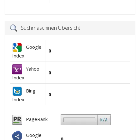
Suchmaschinen Übersicht
Google
0
Index
Yahoo
0
Index
Bing
0
Index
PageRank
Google
0