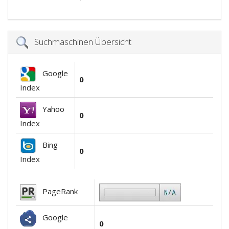
Suchmaschinen Übersicht
Google
0
Index
Yahoo
0
Index
Bing
0
Index
PageRank
Google
0