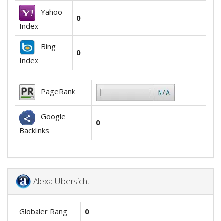
Yahoo
0
Index
Bing
0
Index
PageRank
Google
0
Backlinks
Alexa Übersicht
Globaler Rang
0