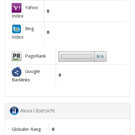
Yahoo
0
Index
Bing
0
Index
PageRank
Google
0
Backlinks
Alexa Übersicht
Globaler Rang
0